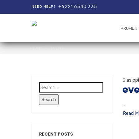
+6221 6540 335
NEED HELP?
PROFIL
HOME
EVENT
asipp
eve
...
Read M
RECENT POSTS