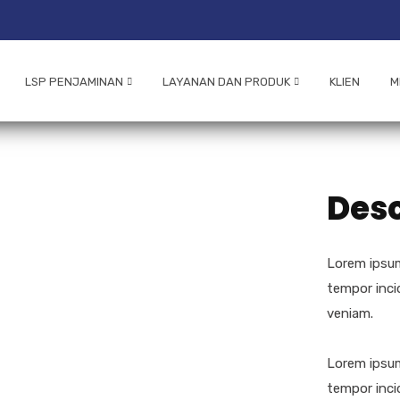
LSP PENJAMINAN
LAYANAN DAN PRODUK
KLIEN
M
Desc
Lorem ipsum
tempor inci
veniam.
Lorem ipsum
tempor inci