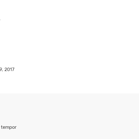
y
9, 2017
d tempor