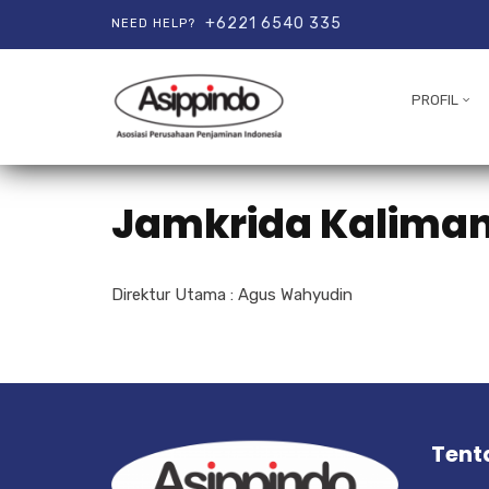
+6221 6540 335
NEED HELP?
PROFIL
Jamkrida Kaliman
Direktur Utama : Agus Wahyudin
Tent