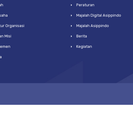
ah
Peraturan
Usaha
Majalah Digital Asippindo
tur Organisasi
Majalah Asippindo
an Misi
Berita
jemen
Kegiatan
a